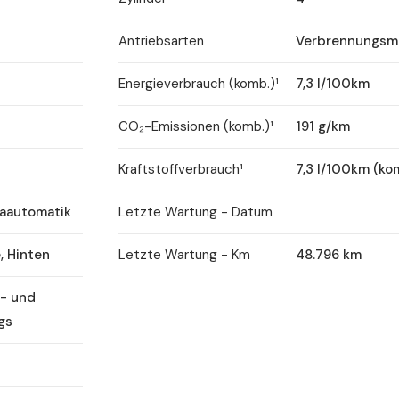
s
Antriebsarten
Verbrennungsm
Energieverbrauch (komb.)¹
7,3 l/100km
CO₂-Emissionen (komb.)¹
191 g/km
Kraftstoffverbrauch¹
7,3 l/100km (ko
aautomatik
Letzte Wartung - Datum
, Hinten
Letzte Wartung - Km
48.796 km
n- und
gs