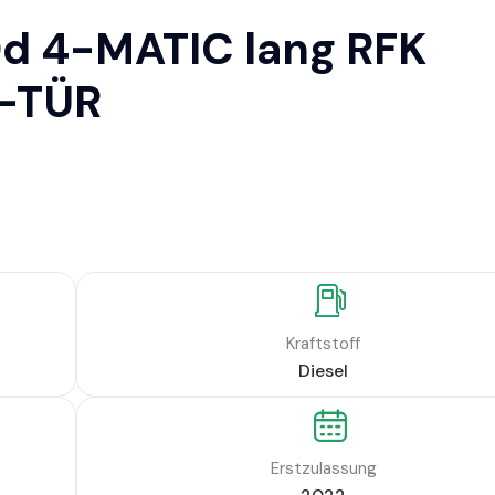
d 4-MATIC lang RFK
L-TÜR
Kraftstoff
Diesel
Erstzulassung