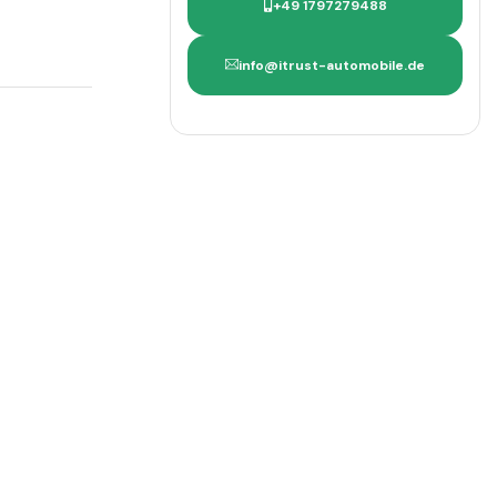
+49 1797279488
info@itrust-automobile.de