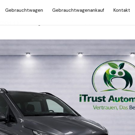
Gebrauchtwagen
Gebrauchtwagenankauf
Kontakt
250d 4-MATIC lang RFK STAND-HZ 7-STZ 2xEL-TÜR