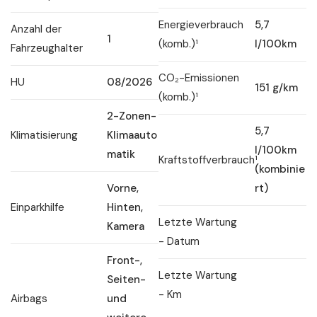
Energieverbrauch
5,7
Anzahl der
1
(komb.)¹
l/100km
Fahrzeughalter
CO₂-Emissionen
HU
08/2026
151 g/km
(komb.)¹
2-Zonen-
5,7
Klimatisierung
Klimaauto
l/100km
matik
Kraftstoffverbrauch¹
(kombinie
Vorne,
rt)
Einparkhilfe
Hinten,
Letzte Wartung
Kamera
- Datum
Front-,
Letzte Wartung
Seiten-
- Km
Airbags
und