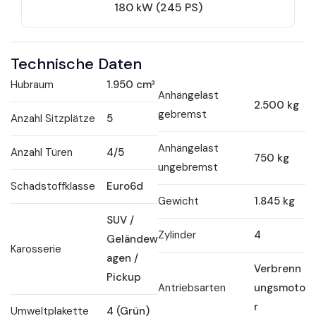
180 kW (245 PS)
Technische Daten
Hubraum
1.950 cm³
Anhängelast
2.500 kg
gebremst
Anzahl Sitzplätze
5
Anhängelast
Anzahl Türen
4/5
750 kg
ungebremst
Schadstoffklasse
Euro6d
Gewicht
1.845 kg
SUV /
Zylinder
4
Geländew
Karosserie
agen /
Verbrenn
Pickup
Antriebsarten
ungsmoto
r
Umweltplakette
4 (Grün)